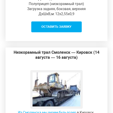
Полуприцеп (низкорамный трал)
Загрузка задняя, боковая, верхняя
ДxШxВ,м: 12x2,55x0,9
ОСТАВИТЬ ЗАЯВКУ
Низкорамный трал Смоленск — Кировск (14
августа — 16 августа)
Из Смоленска мы везем бульдозер
в Кировск.