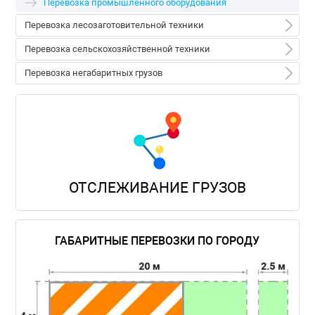
Перевозка промышленного оборудования
Перевозка дорожной техники
Перевозка лесозаготовительной техники
Перевозка лесозаготовительной техники
Перевозка сельскохозяйственной техники
Перевозка форвардеров
Перевозка сельскохозяйственной техники
Перевозка негабаритных грузов
Перевозка харвестеров
Перевозка тракторов
Перевозка длинномерных грузов
Перевозка Кировец
Перевозка тяжеловесных грузов
Перевозка вертолетов
Перевозка самолетов
Перевозка военной техники
ОТСЛЕЖИВАНИЕ ГРУЗОВ
Перевозка катеров
ГАБАРИТНЫЕ ПЕРЕВОЗКИ ПО ГОРОДУ