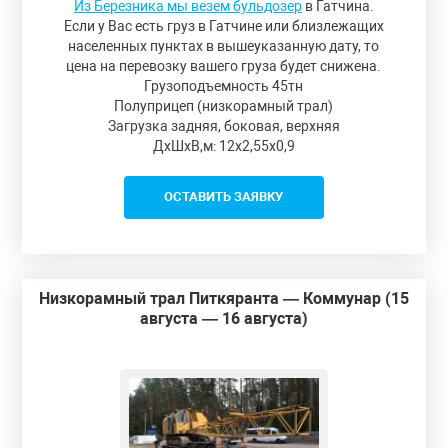
Из Березника мы везем бульдозер
в Гатчина.
Если у Вас есть груз в Гатчине или близлежащих
населенных пунктах в вышеуказанную дату, то
цена на перевозку вашего груза будет снижена.
Грузоподъемность 45тн
Полуприцеп (низкорамный трал)
Загрузка задняя, боковая, верхняя
ДxШxВ,м: 12x2,55x0,9
ОСТАВИТЬ ЗАЯВКУ
Низкорамный трал Питкяранта — Коммунар (15
августа — 16 августа)