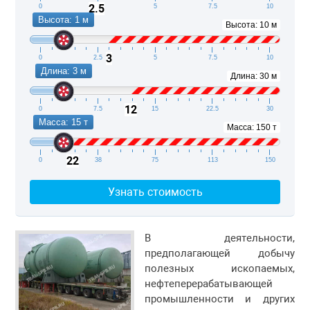
2.5
0
2.5
5
7.5
10
Высота: 1 м
Высота: 10 м
3
0
2.5
5
7.5
10
Длина: 3 м
Длина: 30 м
12
0
7.5
15
22.5
30
Масса: 15 т
Масса: 150 т
22
0
38
75
113
150
Узнать стоимость
В деятельности,
предполагающей добычу
полезных ископаемых,
нефтеперерабатывающей
промышленности и других