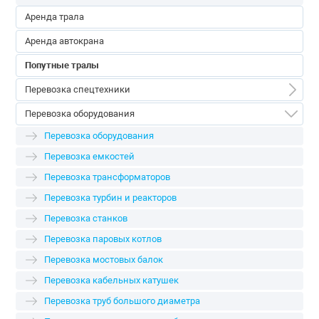
Аренда трала
Аренда автокрана
Попутные тралы
Перевозка спецтехники
Перевозка спецтехники
Перевозка оборудования
Перевозка экскаваторов
Перевозка оборудования
Перевозка бульдозеров
Перевозка емкостей
Перевозка погрузчиков
Перевозка трансформаторов
Перевозка кранов
Перевозка турбин и реакторов
Перевозка дробилки
Перевозка станков
Перевозка буровых
Перевозка паровых котлов
Перевозка асфальтоукладчиков
Перевозка мостовых балок
Перевозка трубоукладчиков
Перевозка кабельных катушек
Перевозка грохотов
Перевозка труб большого диаметра
Перевозка катков