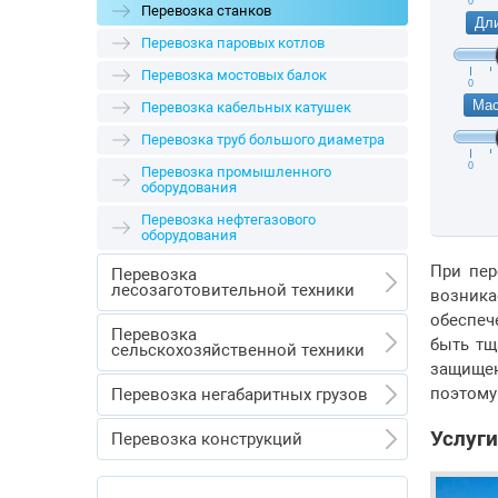
0
Перевозка станков
Дли
Перевозка буровых
Перевозка паровых котлов
Перевозка асфальтоукладчиков
Перевозка мостовых балок
0
Перевозка трубоукладчиков
Мас
Перевозка кабельных катушек
Перевозка грохотов
Перевозка труб большого диаметра
Перевозка катков
0
Перевозка промышленного
оборудования
Перевозка дорожной техники
Перевозка нефтегазового
Перевозка гусеничной техники
оборудования
При пер
Перевозка
лесозаготовительной техники
возника
обеспеч
Перевозка лесозаготовительной
Перевозка
техники
быть тщ
сельскохозяйственной техники
защищен
Перевозка форвардеров
Перевозка сельскохозяйственной
поэтому
Перевозка негабаритных грузов
техники
Перевозка харвестеров
Перевозка длинномерных грузов
Услуг
Перевозка тракторов
Перевозка конструкций
Перевозка скиддеров
Перевозка тяжеловесных грузов
Перевозка Кировец
Перевозка металлоконструкций
Перевозка вертолетов