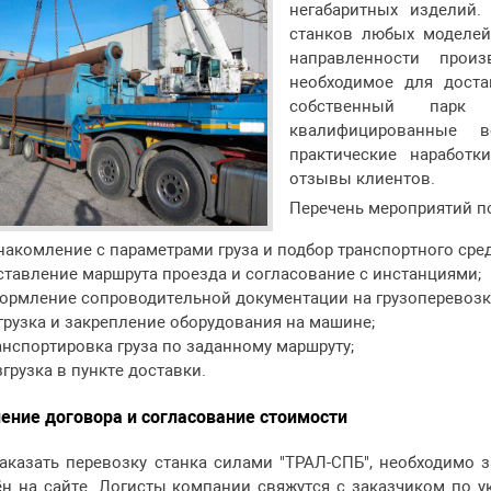
негабаритных изделий.
станков любых моделей
направленности прои
необходимое для доста
собственный парк 
квалифицированные в
практические наработ
отзывы клиентов.
Перечень мероприятий по
накомление с параметрами груза и подбор транспортного сред
ставление маршрута проезда и согласование с инстанциями;
ормление сопроводительной документации на грузоперевозк
грузка и закрепление оборудования на машине;
анспортировка груза по заданному маршруту;
згрузка в пункте доставки.
ние договора и согласование стоимости
аказать перевозку станка силами "ТРАЛ-СПБ", необходимо з
н на сайте. Логисты компании свяжутся с заказчиком по у