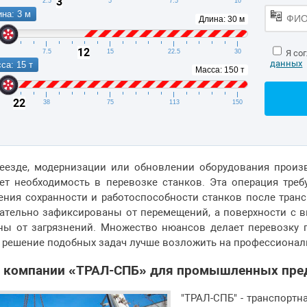
3
2.5
5
7.5
10
на: 3 м
Длина: 30 м
12
7.5
15
22.5
30
Я со
данных
са: 15 т
Масса: 150 т
22
38
75
113
150
еезде, модернизации или обновлении оборудования прои
ет необходимость в перевозке станков. Эта операция тре
ения сохранности и работоспособности станков после тра
ательно зафиксированы от перемещений, а поверхности с в
ы от загрязнений. Множество нюансов делает перевозку 
 решение подобных задач лучше возложить на профессионал
и компании «ТРАЛ-СПБ» для промышленных пре
"ТРАЛ-СПБ" - транспорт