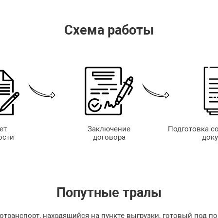
Схема работы
ет
Заключение
Подготовка с
ости
договора
док
Попутные
тралы
отранспорт, находящийся на пункте выгрузки, готовый под по