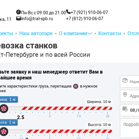
+7 (921) 910-06-07
Пн-Вс с 09.00 до 21.00
+7 (812) 910-06-07
info@tral-spb.ru
а, 11
оекты
Наш автопарк
О компании
Контакты
Отсл
возка станков
т-Петербурге и по всей России
вьте заявку и
наш менеджер ответит Вам
в
айшее время
ите характеристики груза, перетащив
в нужное
ние
ина: 1 м
Ширина: 10 м
2.5
2.5
5
7.5
10
ота: 1 м
Высота: 10 м