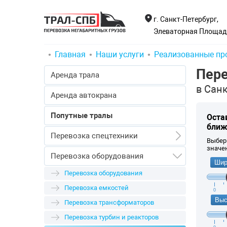
г. Санкт-Петербург,
Элеваторная Площадк
Главная
Наши услуги
Реализованные пр
Пере
Аренда трала
в Санк
Аренда автокрана
Попутные тралы
Оста
ближ
Перевозка спецтехники
Выбер
значе
Перевозка спецтехники
Перевозка оборудования
Шир
Перевозка экскаваторов
Перевозка оборудования
Перевозка бульдозеров
Перевозка емкостей
0
Перевозка погрузчиков
Выс
Перевозка трансформаторов
Перевозка кранов
Перевозка турбин и реакторов
Перевозка дробилки