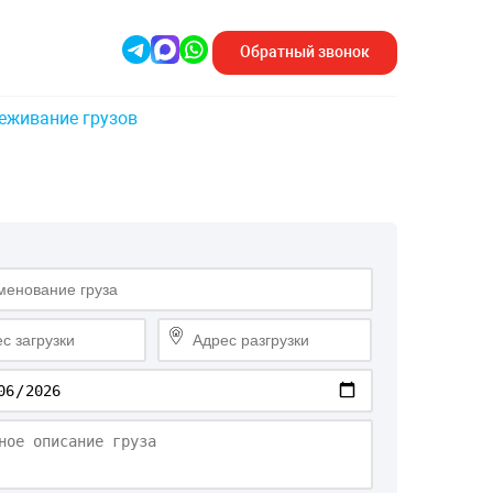
Обратный
звонок
еживание грузов