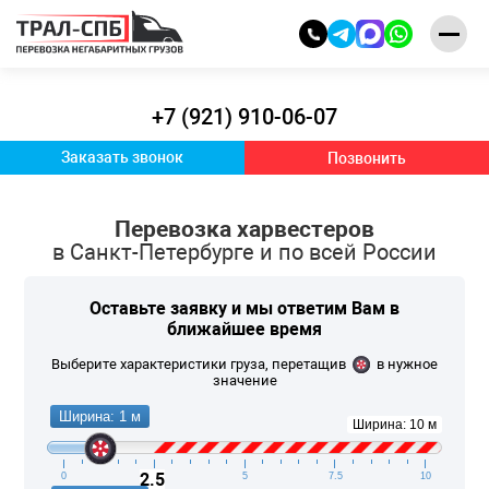
+7 (921) 910-06-07
Заказать звонок
Позвонить
Перевозка харвестеров
в Санкт-Петербурге и по всей России
Оставьте заявку и
мы ответим Вам
в
ближайшее время
Выберите характеристики груза, перетащив
в нужное
значение
Ширина: 1 м
Ширина: 10 м
2.5
0
2.5
5
7.5
10