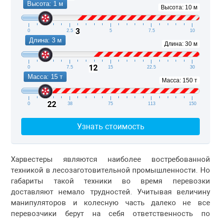
Высота: 1 м
Высота: 10 м
3
0
2.5
5
7.5
10
Длина: 3 м
Длина: 30 м
12
0
7.5
15
22.5
30
Масса: 15 т
Масса: 150 т
22
0
38
75
113
150
Узнать стоимость
Харвестеры являются наиболее востребованной
техникой в лесозаготовительной промышленности. Но
габариты такой техники во время перевозки
доставляют немало трудностей. Учитывая величину
манипуляторов и колесную часть далеко не все
перевозчики берут на себя ответственность по