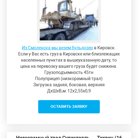
Из Смоленска мы везем бульдозер
в Кировск.
Если у Вас есть груз в Кировске или близлежащих
населенных пунктах в вышеуказанную дату, то
цена на перевозку вашего груза будет снижена.
Грузоподъемность 45тн
Полуприцеп (низкорамный трал)
Загрузка задняя, боковая, верхняя
ДxШxВ,м: 12x2,55x0,9
ОСТАВИТЬ ЗАЯВКУ
Низкорамный трал Судиславль — Тихвин (16