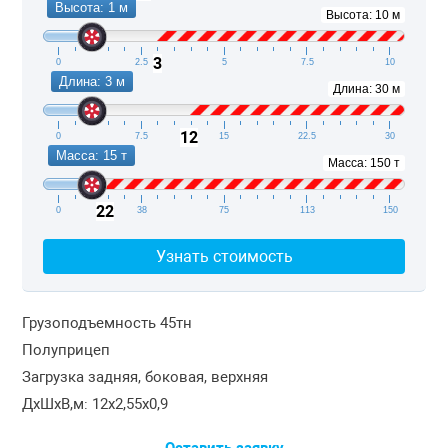
Высота: 1 м
Высота: 10 м
3
0
2.5
5
7.5
10
Длина: 3 м
Длина: 30 м
12
0
7.5
15
22.5
30
Масса: 15 т
Масса: 150 т
22
0
38
75
113
150
Узнать стоимость
Грузоподъемность 45тн
Полуприцеп
Загрузка задняя, боковая, верхняя
ДxШxВ,м: 12x2,55x0,9