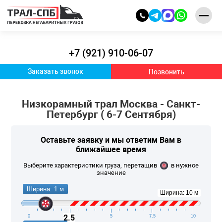
+7 (921) 910-06-07
Заказать звонок
Позвонить
Низкорамный трал Москва - Санкт-
Петербург ( 6-7 Сентября)
Оставьте заявку и
мы ответим Вам
в
ближайшее время
Выберите характеристики груза, перетащив
в нужное
значение
Ширина: 1 м
Ширина: 10 м
2.5
0
2.5
5
7.5
10