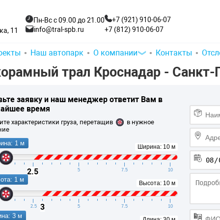
+7 (921) 910-06-07
Пн-Вс с 09.00 до 21.00
+7 (812) 910-06-07
info@tral-spb.ru
а, 11
оекты
Наш автопарк
О компании
Контакты
Отсл
орамный трал Кроснадар - Санкт-П
вьте заявку и
наш менеджер ответит Вам
в
айшее время
ите характеристики груза, перетащив
в нужное
ние
ина: 1 м
Ширина: 10 м
2.5
2.5
5
7.5
10
ота: 1 м
Высота: 10 м
3
2.5
5
7.5
10
на: 3 м
Длина: 30 м