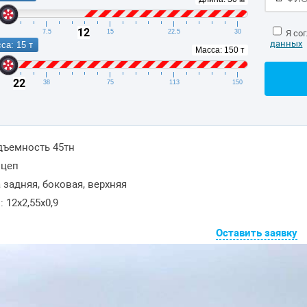
12
7.5
15
22.5
30
Я со
данных
са: 15 т
Масса: 150 т
22
38
75
113
150
дъемность 45тн
ицеп
 задняя, боковая, верхняя
 12x2,55x0,9
Оставить заявку