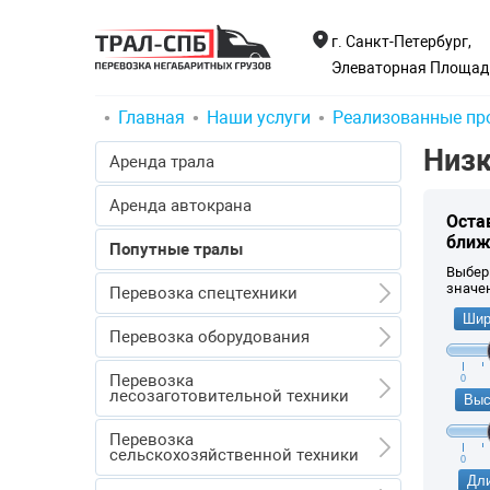
г. Санкт-Петербург,
Элеваторная Площадк
Главная
Наши услуги
Реализованные пр
Низк
Аренда трала
Аренда автокрана
Оста
ближ
Попутные тралы
Выбер
значе
Перевозка спецтехники
Шир
Перевозка спецтехники
Перевозка оборудования
Перевозка экскаваторов
Перевозка оборудования
Перевозка
0
Перевозка бульдозеров
лесозаготовительной техники
Выс
Перевозка емкостей
Перевозка погрузчиков
Перевозка лесозаготовительной
Перевозка трансформаторов
Перевозка
техники
сельскохозяйственной техники
Перевозка кранов
0
Перевозка турбин и реакторов
Перевозка форвардеров
Дли
Перевозка дробилки