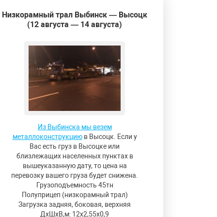
Низкорамный трал Выбинск — Высоцк
(12 августа — 14 августа)
Из Выбинска мы везем
металлоконструкцию
в Высоцк. Если у
Вас есть груз в Высоцке или
близлежащих населенных пунктах в
вышеуказанную дату, то цена на
перевозку вашего груза будет снижена.
Грузоподъемность 45тн
Полуприцеп (низкорамный трал)
Загрузка задняя, боковая, верхняя
ДxШxВ,м: 12x2,55x0,9