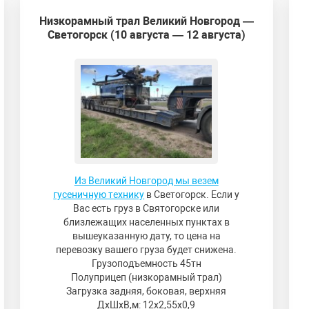
Низкорамный трал Великий Новгород —
Светогорск (10 августа — 12 августа)
Из Великий Новгород мы везем
гусеничную технику
в Светогорск. Если у
Вас есть груз в Святогорске или
близлежащих населенных пунктах в
вышеуказанную дату, то цена на
перевозку вашего груза будет снижена.
Грузоподъемность 45тн
Полуприцеп (низкорамный трал)
Загрузка задняя, боковая, верхняя
ДxШxВ,м: 12x2,55x0,9