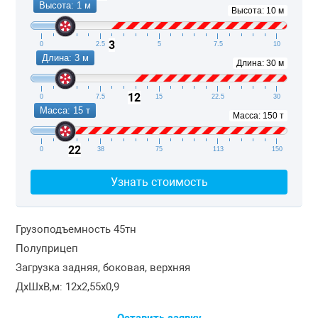
Высота: 1 м
Высота: 10 м
3
0
2.5
5
7.5
10
Длина: 3 м
Длина: 30 м
12
0
7.5
15
22.5
30
Масса: 15 т
Масса: 150 т
22
0
38
75
113
150
Узнать стоимость
Грузоподъемность 45тн
Полуприцеп
Загрузка задняя, боковая, верхняя
ДxШxВ,м: 12x2,55x0,9