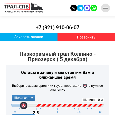
+7 (921) 910-06-07
Заказать звонок
Позвонить
Низкорамный трал Колпино -
Приозерск ( 5 декабря)
Оставьте заявку и
мы ответим Вам
в
ближайшее время
Выберите характеристики груза, перетащив
в нужное
значение
Ширина: 1 м
Ширина: 10 м
2.5
0
2.5
5
7.5
10