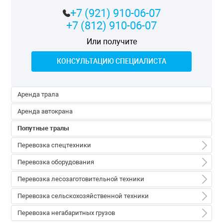
+7 (921) 910-06-07
+7 (812) 910-06-07
Или получите
КОНСУЛЬТАЦИЮ СПЕЦИАЛИСТА
Аренда трала
Аренда автокрана
Попутные тралы
Перевозка спецтехники
Перевозка спецтехники
Перевозка оборудования
Перевозка экскаваторов
Перевозка оборудования
Перевозка лесозаготовительной техники
Перевозка бульдозеров
Перевозка емкостей
Перевозка лесозаготовительной техники
Перевозка сельскохозяйственной техники
Перевозка погрузчиков
Перевозка трансформаторов
Перевозка форвардеров
Перевозка сельскохозяйственной техники
Перевозка негабаритных грузов
Перевозка кранов
Перевозка турбин и реакторов