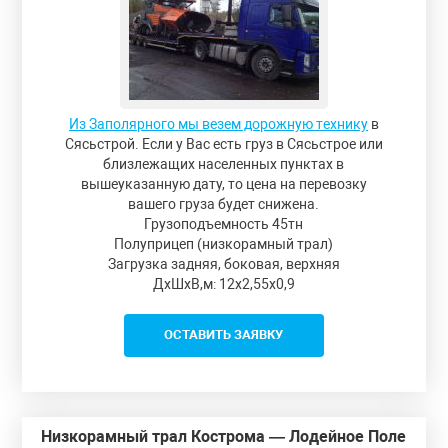
Из Заполярного мы везем дорожную технику
в
Сясьстрой. Если у Вас есть груз в Сясьстрое или
близлежащих населенных пунктах в
вышеуказанную дату, то цена на перевозку
вашего груза будет снижена.
Грузоподъемность 45тн
Полуприцеп (низкорамный трал)
Загрузка задняя, боковая, верхняя
ДxШxВ,м: 12x2,55x0,9
ОСТАВИТЬ ЗАЯВКУ
Низкорамный трал Кострома — Лодейное Поле