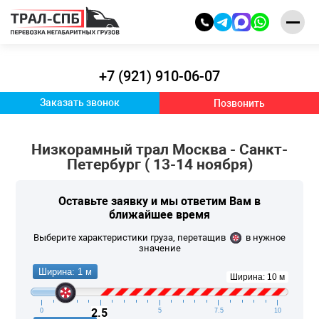
+7 (921) 910-06-07
Заказать звонок
Позвонить
Низкорамный трал Москва - Санкт-
Петербург ( 13-14 ноября)
Оставьте заявку и
мы ответим Вам
в
ближайшее время
Выберите характеристики груза, перетащив
в нужное
значение
Ширина: 1 м
Ширина: 10 м
2.5
0
2.5
5
7.5
10