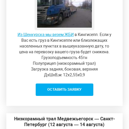
Из Шенкурска мы везем ЖБИ
в Кингисепп. Если у
Вас есть груз в Кингисеппе или близлежащих
населенных пунктах в вышеуказанную дату, то
цена на перевозку вашего груза будет снижена.
Грузоподъемность 45тн
Полуприцеп (низкорамный трал)
Загрузка задняя, боковая, верхняя
ДxШxВ,м: 12x2,55x0,9
ОСТАВИТЬ ЗАЯВКУ
Низкорамный трал Медвежьегорск — Санкт-
Петербург (12 августа — 14 августа)