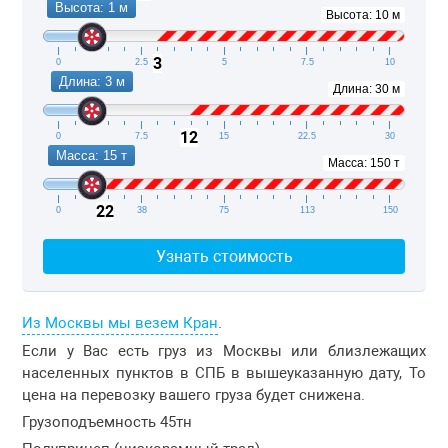
Высота: 1 м
Высота: 10 м
3
0
2.5
5
7.5
10
Длина: 3 м
Длина: 30 м
12
0
7.5
15
22.5
30
Масса: 15 т
Масса: 150 т
22
0
38
75
113
150
Узнать стоимость
Из Москвы мы везем Кран
.
Если у Вас есть груз из Москвы или близлежащих
населенных пунктов в СПБ в вышеуказанную дату, То
цена на перевозку вашего груза будет снижена.
Грузоподъемность 45тн