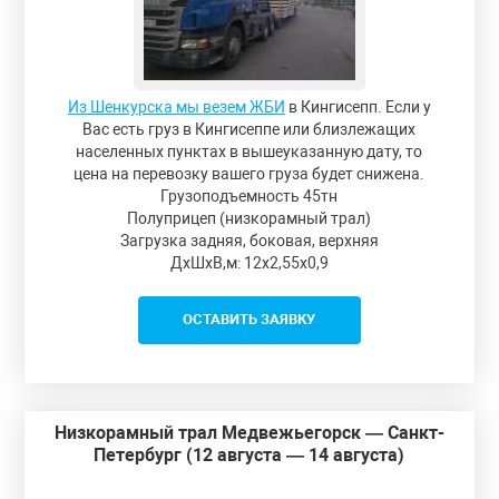
Из Шенкурска мы везем ЖБИ
в Кингисепп. Если у
Вас есть груз в Кингисеппе или близлежащих
населенных пунктах в вышеуказанную дату, то
цена на перевозку вашего груза будет снижена.
Грузоподъемность 45тн
Полуприцеп (низкорамный трал)
Загрузка задняя, боковая, верхняя
ДxШxВ,м: 12x2,55x0,9
ОСТАВИТЬ ЗАЯВКУ
Низкорамный трал Медвежьегорск — Санкт-
Петербург (12 августа — 14 августа)