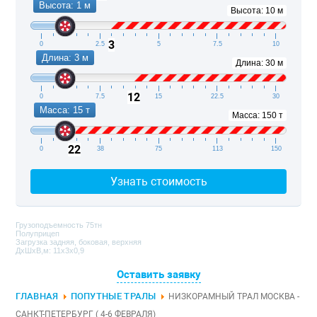
Высота: 1 м
Высота: 10 м
3
0
2.5
5
7.5
10
Длина: 3 м
Длина: 30 м
12
0
7.5
15
22.5
30
Масса: 15 т
Масса: 150 т
22
0
38
75
113
150
Узнать стоимость
Грузоподъемность 75тн
Полуприцеп
Загрузка задняя, боковая, верхняя
ДxШxВ,м: 11x3x0,9
Оставить заявку
ГЛАВНАЯ
ПОПУТНЫЕ ТРАЛЫ
НИЗКОРАМНЫЙ ТРАЛ МОСКВА -
САНКТ-ПЕТЕРБУРГ ( 4-6 ФЕВРАЛЯ)