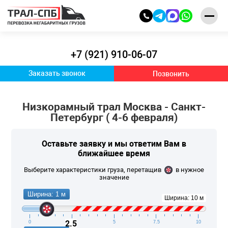
+7 (921) 910-06-07
Заказать звонок
Позвонить
Низкорамный трал Москва - Санкт-
Петербург ( 4-6 февраля)
Оставьте заявку и
мы ответим Вам
в
ближайшее время
Выберите характеристики груза, перетащив
в нужное
значение
Ширина: 1 м
Ширина: 10 м
2.5
0
2.5
5
7.5
10