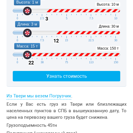
Высота: 1 м
Высота: 10 м
3
0
2.5
5
7.5
10
Длина: 3 м
Длина: 30 м
12
0
7.5
15
22.5
30
Масса: 15 т
Масса: 150 т
22
0
38
75
113
150
Узнать стоимость
Из Твери мы везем Погрузчик
.
Если у Вас есть груз из Твери или близлежащих
населенных пунктов в СПБ в вышеуказанную дату, То
цена на перевозку вашего груза будет снижена.
Грузоподъемность 45тн