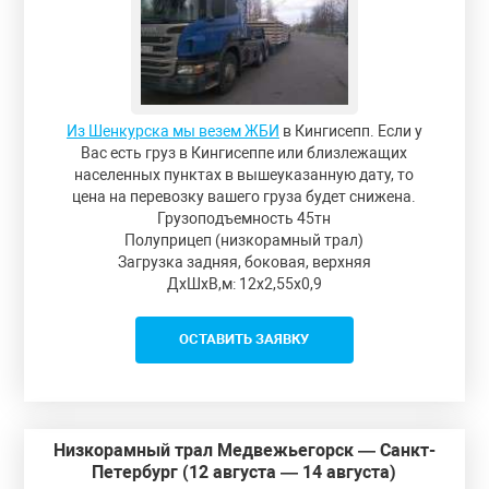
Из Шенкурска мы везем ЖБИ
в Кингисепп. Если у
Вас есть груз в Кингисеппе или близлежащих
населенных пунктах в вышеуказанную дату, то
цена на перевозку вашего груза будет снижена.
Грузоподъемность 45тн
Полуприцеп (низкорамный трал)
Загрузка задняя, боковая, верхняя
ДxШxВ,м: 12x2,55x0,9
ОСТАВИТЬ ЗАЯВКУ
Низкорамный трал Медвежьегорск — Санкт-
Петербург (12 августа — 14 августа)