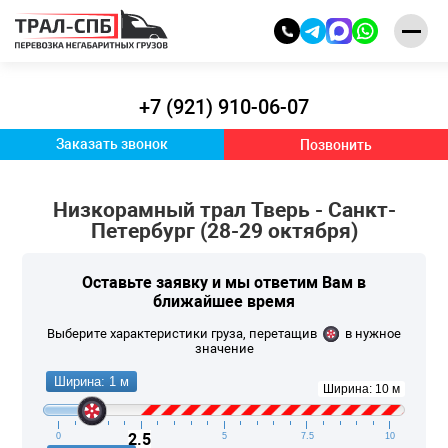
+7 (921) 910-06-07
Заказать звонок
Позвонить
Низкорамный трал Тверь - Санкт-
Петербург (28-29 октября)
Оставьте заявку и
мы ответим Вам
в
ближайшее время
Выберите характеристики груза, перетащив
в нужное
значение
Ширина: 1 м
Ширина: 10 м
2.5
0
2.5
5
7.5
10