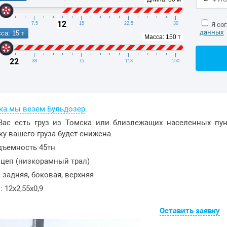
12
7.5
15
22.5
30
Я со
данных
са: 15 т
Масса: 150 т
22
38
75
113
150
ка мы везем Бульдозер
.
Вас есть груз из Томска или близлежащих населенных пу
ку вашего груза будет снижена.
дъемность 45тн
цеп (низкорамный трал)
 задняя, боковая, верхняя
 12x2,55x0,9
Оставить заявку