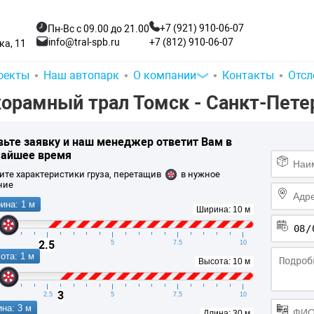
+7 (921) 910-06-07
Пн-Вс с 09.00 до 21.00
+7 (812) 910-06-07
info@tral-spb.ru
а, 11
оекты
Наш автопарк
О компании
Контакты
Отсл
орамный трал Томск - Санкт-Петер
вьте заявку и
наш менеджер ответит Вам
в
айшее время
ите характеристики груза, перетащив
в нужное
ние
ина: 1 м
Ширина: 10 м
2.5
2.5
5
7.5
10
ота: 1 м
Высота: 10 м
3
2.5
5
7.5
10
на: 3 м
Длина: 30 м