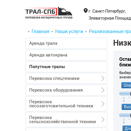
г. Санкт-Петербург,
Элеваторная Площадк
Главная
Наши услуги
Реализованные пр
Низк
Аренда трала
Аренда автокрана
Оста
ближ
Попутные тралы
Выбер
значе
Перевозка спецтехники
Шир
Перевозка спецтехники
Перевозка оборудования
Перевозка экскаваторов
Перевозка оборудования
Перевозка
0
Перевозка бульдозеров
лесозаготовительной техники
Выс
Перевозка емкостей
Перевозка погрузчиков
Перевозка лесозаготовительной
Перевозка трансформаторов
Перевозка
техники
сельскохозяйственной техники
Перевозка кранов
0
Перевозка турбин и реакторов
Перевозка форвардеров
Дли
Перевозка дробилки