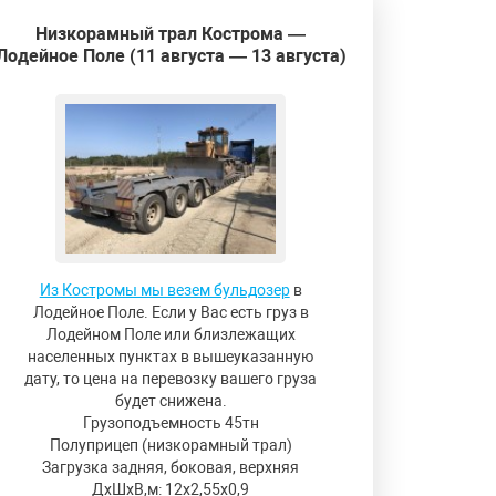
Низкорамный трал Кострома —
Лодейное Поле (11 августа — 13 августа)
Из Костромы мы везем бульдозер
в
Лодейное Поле. Если у Вас есть груз в
Лодейном Поле или близлежащих
населенных пунктах в вышеуказанную
дату, то цена на перевозку вашего груза
будет снижена.
Грузоподъемность 45тн
Полуприцеп (низкорамный трал)
Загрузка задняя, боковая, верхняя
ДxШxВ,м: 12x2,55x0,9