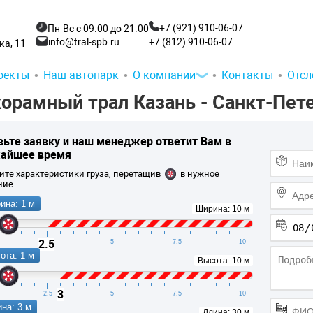
+7 (921) 910-06-07
Пн-Вс с 09.00 до 21.00
+7 (812) 910-06-07
info@tral-spb.ru
а, 11
оекты
Наш автопарк
О компании
Контакты
Отсл
орамный трал Казань - Санкт-Петер
вьте заявку и
наш менеджер ответит Вам
в
айшее время
ите характеристики груза, перетащив
в нужное
ние
ина: 1 м
Ширина: 10 м
2.5
2.5
5
7.5
10
ота: 1 м
Высота: 10 м
3
2.5
5
7.5
10
на: 3 м
Длина: 30 м