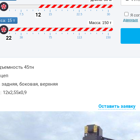
12
7.5
15
22.5
30
Я со
данных
са: 15 т
Масса: 150 т
22
38
75
113
150
дъемность 45тн
ицеп
 задняя, боковая, верхняя
 12x2,55x0,9
Оставить заявку