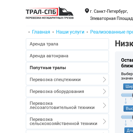
г. Санкт-Петербург,
Элеваторная Площадк
Главная
Наши услуги
Реализованные пр
Низк
Аренда трала
Аренда автокрана
Оста
ближ
Попутные тралы
Выбер
значе
Перевозка спецтехники
Шир
Перевозка спецтехники
Перевозка оборудования
Перевозка экскаваторов
Перевозка оборудования
Перевозка
0
Перевозка бульдозеров
лесозаготовительной техники
Выс
Перевозка емкостей
Перевозка погрузчиков
Перевозка лесозаготовительной
Перевозка трансформаторов
Перевозка
техники
сельскохозяйственной техники
Перевозка кранов
0
Перевозка турбин и реакторов
Перевозка форвардеров
Дли
Перевозка дробилки