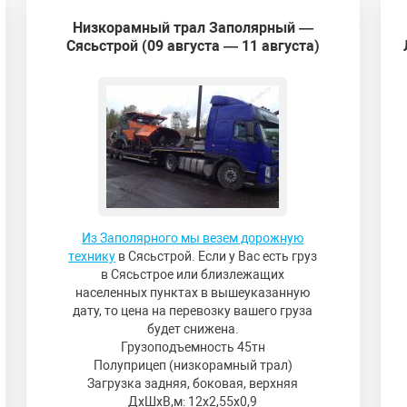
Низкорамный трал Заполярный —
Сясьстрой (09 августа — 11 августа)
Из Заполярного мы везем дорожную
технику
в Сясьстрой. Если у Вас есть груз
в Сясьстрое или близлежащих
населенных пунктах в вышеуказанную
дату, то цена на перевозку вашего груза
будет снижена.
Грузоподъемность 45тн
Полуприцеп (низкорамный трал)
Загрузка задняя, боковая, верхняя
ДxШxВ,м: 12x2,55x0,9