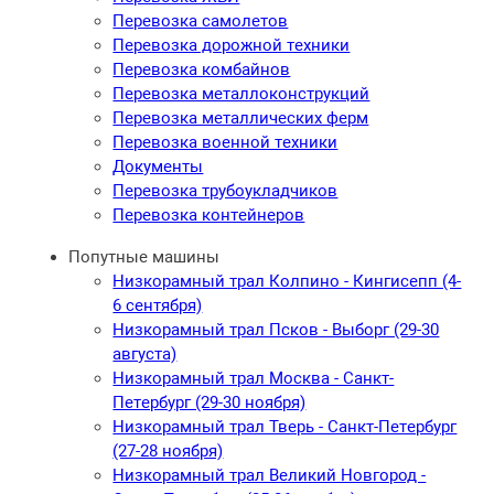
Перевозка самолетов
Перевозка дорожной техники
Перевозка комбайнов
Перевозка металлоконструкций
Перевозка металлических ферм
Перевозка военной техники
Документы
Перевозка трубоукладчиков
Перевозка контейнеров
Попутные машины
Низкорамный трал Колпино - Кингисепп (4-
6 сентября)
Низкорамный трал Псков - Выборг (29-30
августа)
Низкорамный трал Москва - Санкт-
Петербург (29-30 ноября)
Низкорамный трал Тверь - Санкт-Петербург
(27-28 ноября)
Низкорамный трал Великий Новгород -