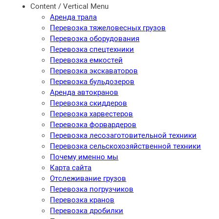
Content / Vertical Menu
Аренда трала
Перевозка тяжеловесных грузов
Перевозка оборудования
Перевозка спецтехники
Перевозка емкостей
Перевозка экскаваторов
Перевозка бульдозеров
Аренда автокранов
Перевозка скиддеров
Перевозка харвестеров
Перевозка форвардеров
Перевозка лесозаготовительной техники
Перевозка сельскохозяйственной техники
Почему именно мы
Карта сайта
Отслеживание грузов
Перевозка погрузчиков
Перевозка кранов
Перевозка дробилки