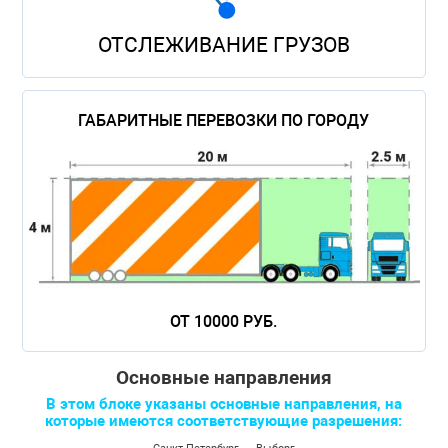
Перевозка трубоукладчиков
Перевозка кабельных катушек
Перевозка военной техники
Перевозка грохотов
ОТСЛЕЖИВАНИЕ ГРУЗОВ
Перевозка труб большого диаметра
Перевозка катеров
Перевозка катков
Перевозка промышленного оборудования
Перевозка дорожной техники
ГАБАРИТНЫЕ ПЕРЕВОЗКИ ПО ГОРОДУ
ОТ 10000 РУБ.
Основные направления
В этом блоке указаны основные направления, на
которые имеются соответствующие разрешения: